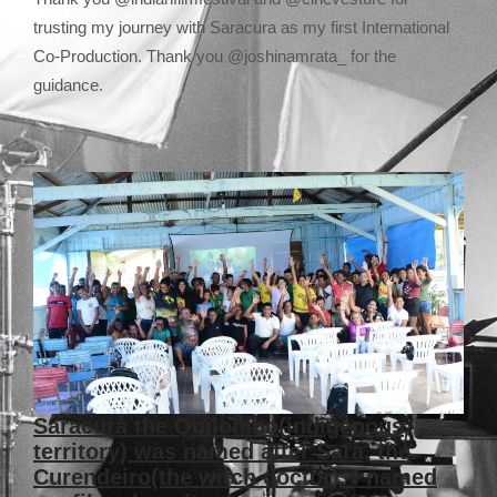
trusting my journey with Saracura as my first International
Co-Production. Thank you @joshinamrata_ for the
guidance.
Saracura the Quilombo(indigenous
territory) was named after Sara, the
Curendeiro(the witch doctor). I named