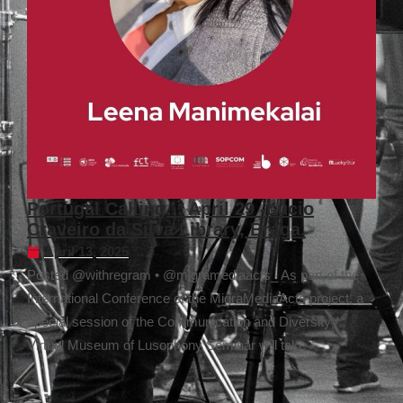
Portugal Calling… April 29 -Lúcio
Craveiro da Silva Library, Braga.
April 13, 2025
Posted @withregram • @migramediaacts_ As part of the
International Conference of the MigraMediaActs project, a
special session of the Communication and Diversity /
Virtual Museum of Lusophony Seminar will take