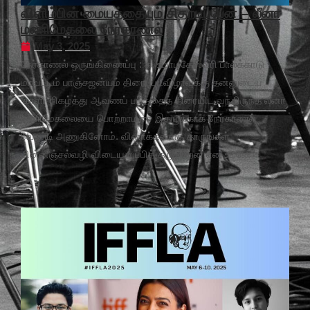
விளிம்பின் மையத்தையும் சிதறடிப்பேன் – லீனா
மணிமேகலை நேர்காணல்
May 3, 2025
நேர்காணல் ஒருங்கிணைப்பு : க. உமாமகேஸ்வரி பாலக்காடு
மாவட்டம் பாஞ்சஜன்யம் திரைப்படவிழாவுக்கு தன்னுடைய
‘காளி’ நிகழ்த்து ஆவணப் படத்தைத் திரையிட வந்திருந்த லீனா
மணிமேகலையை பொற்றாமரை இதழுக்காக நேர்காணல்
வேண்டி அணுகினோம். வினாக்களைத் தாருங்கள்
மின்னஞ்சல்வழி விடையனுப்பித் தருகிறேன் என உடனே