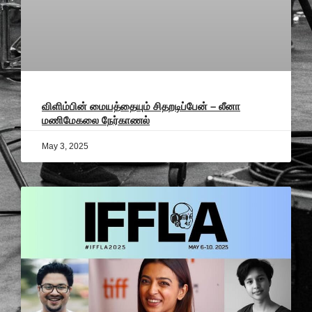
விளிம்பின் மையத்தையும் சிதறடிப்பேன் – லீனா
மணிமேகலை நேர்காணல்
May 3, 2025