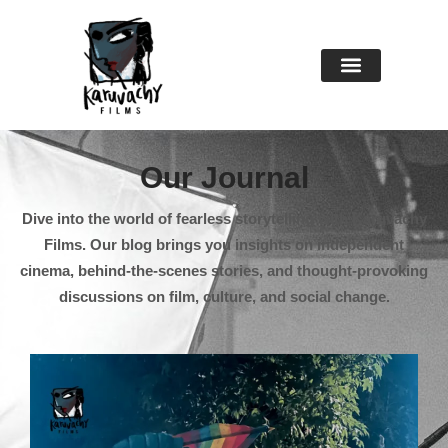
About Us
Contact Us
Our Journal
Dive into the world of fearless storytelling with Karuvachy
Films. Our blog brings you insights on independent
cinema, behind-the-scenes stories, and thought-provoking
discussions on film, culture, and social change.