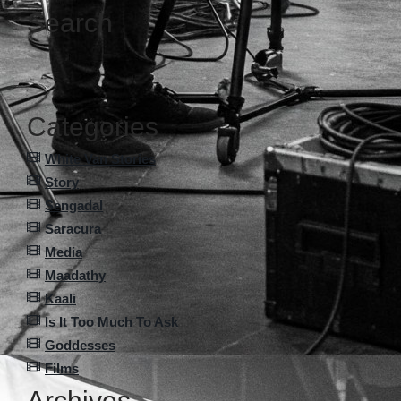
Search
Categories
White Van Stories
Story
Sengadal
Saracura
Media
Maadathy
Kaali
Is It Too Much To Ask
Goddesses
Films
Archives