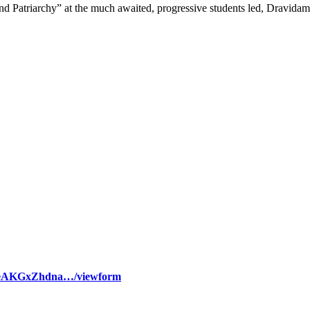
and Patriarchy” at the much awaited, progressive students led, Dravida
LSeAKGxZhdna…/viewform