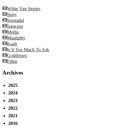
White Van Stories
Story
Sengadal
Saracura
Media
Maadathy
Kaali
Is It Too Much To Ask
Goddesses
Films
Archives
2025
2024
2023
2022
2021
2016