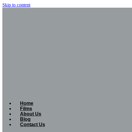
Skip to content
Home
Films
About Us
Blog
Contact Us