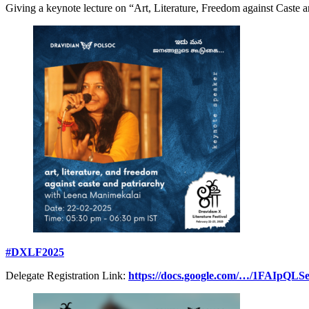
Giving a keynote lecture on “Art, Literature, Freedom against Caste 
#DXLF2025
Delegate Registration Link:
https://docs.google.com/…/1FAIpQ