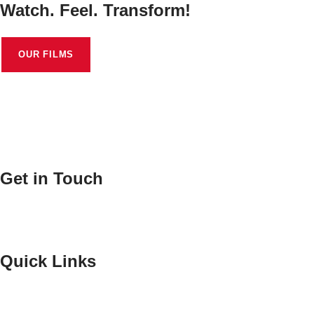
Watch. Feel. Transform!
OUR FILMS
Get in Touch
hello@karuvachyfilms.com
Quick Links
Home
About Us