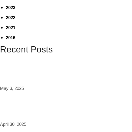
2023
2022
2021
2016
Recent Posts
விளிம்பின் மையத்தையும் சிதறடிப்பேன் – லீனா மணிமேகலை நேர்காணல்
May 3, 2025
A good place to start pitching @saracura_the_film
April 30, 2025