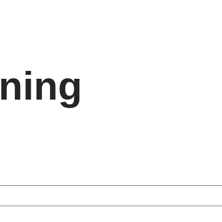
Home
Films
Abou
ning