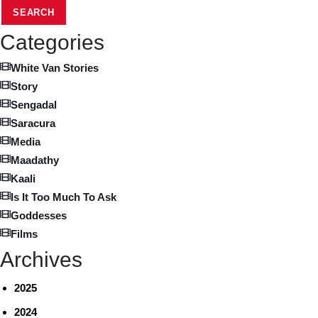
SEARCH
Categories
White Van Stories
Story
Sengadal
Saracura
Media
Maadathy
Kaali
Is It Too Much To Ask
Goddesses
Films
Archives
2025
2024